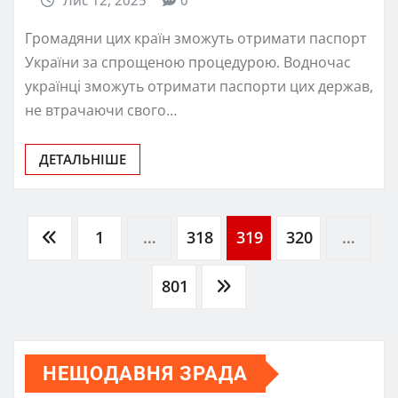
Лис 12, 2025
0
Громадяни цих країн зможуть отримати паспорт
України за спрощеною процедурою. Водночас
українці зможуть отримати паспорти цих держав,
не втрачаючи свого…
ДЕТАЛЬНІШЕ
Пагінація
1
…
318
319
320
…
записів
801
НЕЩОДАВНЯ ЗРАДА