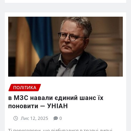
ПОЛІТИКА
в МЗС навали єдиний шанс їх
поновити — УНІАН
Лис 12, 2025
0
Ті переговори, що відбувалися в травні-липні,