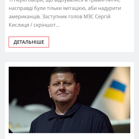
насправді були тільки імітацією, аби надурити
американців. Заступник голов МЗС Сергій
Кислиця / скріншот…
ДЕТАЛЬНІШЕ