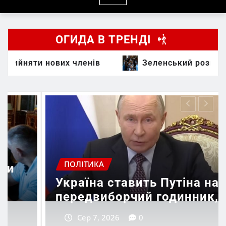
ОГИДА В ТРЕНДІ
х членів
Зеленський розповів, коли буде г
ПОЛІТИКА
У Польщі заговори
можливість перехо
Путіна на
російських ракет н
одинник,
Україною,
Сер 6, 2026
0