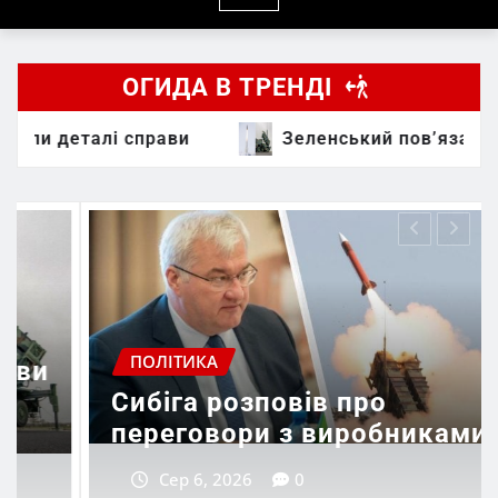
ОГИДА В ТРЕНДІ
прави
Зеленський пов’язав жертви в Києві 
ПОЛІТИКА
Ользі Стефанішиній 
о
запобіжний захід: де
обниками
справи
Сер 6, 2026
0