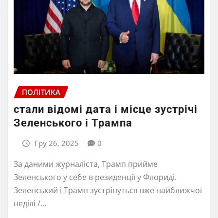
ПОЛІТИКА
стали відомі дата і місце зустрічі
Зеленського і Трампа
Гру 26, 2025
0
За даними журналіста, Трамп прийме
Зеленського у себе в резиденції у Флориді.
Зеленський і Трамп зустрінуться вже найближчої
неділі /…