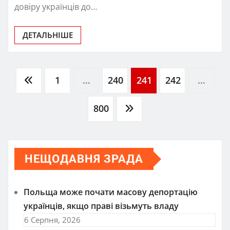
довіру українців до…
ДЕТАЛЬНІШЕ
Пагінація
1
…
240
241
242
…
записів
800
НЕЩОДАВНЯ ЗРАДА
Польща може почати масову депортацію
українців, якщо праві візьмуть владу
6 Серпня, 2026