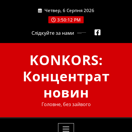
Skip
Четвер, 6 Серпня 2026
to
content
3:50:14 PM
Слідкуйте за нами
KONKORS:
Концентрат
новин
Головне, без зайвого