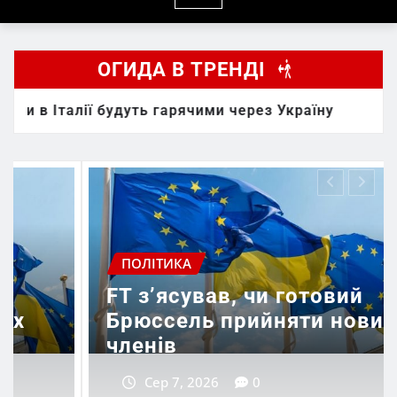
ОГИДА В ТРЕНДІ
будуть гарячими через Україну
FT зʼясував,
ПОЛІТИКА
чи готовий
Зеленський розп
йняти нових
буде готова бал
антибалістика
Сер 7, 2026
0