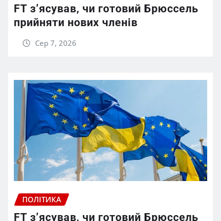
FT зʼясував, чи готовий Брюссель
прийняти нових членів
Сер 7, 2026
ПОЛІТИКА
FT зʼясував, чи готовий Брюссель