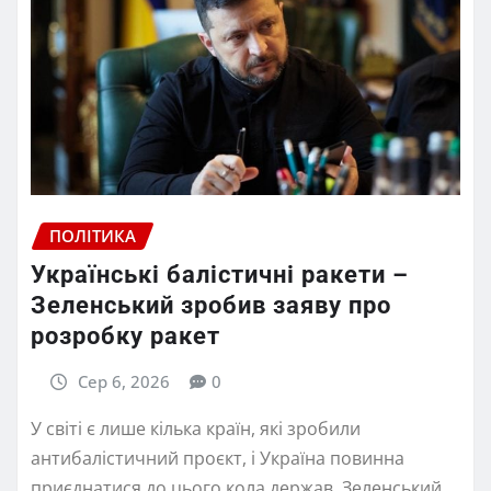
ПОЛІТИКА
Українські балістичні ракети –
Зеленський зробив заяву про
розробку ракет
Сер 6, 2026
0
У світі є лише кілька країн, які зробили
антибалістичний проєкт, і Україна повинна
приєднатися до цього кола держав. Зеленський