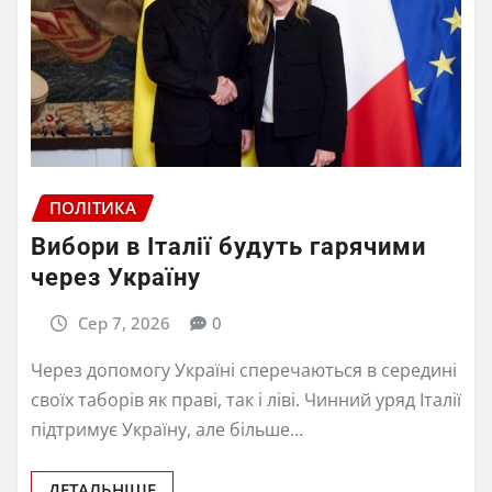
ПОЛІТИКА
Вибори в Італії будуть гарячими
через Україну
Сер 7, 2026
0
Через допомогу Україні сперечаються в середині
своїх таборів як праві, так і ліві. Чинний уряд Італії
підтримує Україну, але більше…
ДЕТАЛЬНІШЕ