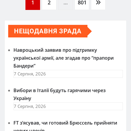
Пагінація
1
2
…
801
записів
НЕЩОДАВНЯ ЗРАДА
Навроцький заявив про підтримку
української армії, але згадав про “прапори
Бандери”
7 Серпня, 2026
Вибори в Італії будуть гарячими через
Україну
7 Серпня, 2026
FT зʼясував, чи готовий Брюссель прийняти
нових членів