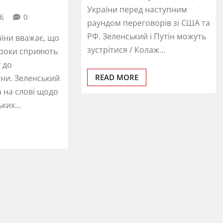
України перед наступним
26
0
раундом переговорів зі США та
РФ. Зеленський і Путін можуть
їни вважає, що
зустрітися / Колаж…
кроки сприяють
 до
READ MORE
ни. Зеленський
 на слові щодо
ьких…