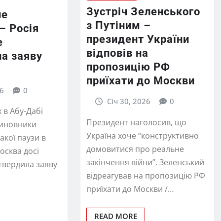
Зустріч Зеленського
не
з Путіним –
– Росія
президент України
е
відповів на
ла заяву
пропозицію РФ
приїхати до Москви
26
0
Січ 30, 2026
0
 в Абу-Дабі
Президент наголосив, що
чиновники
Україна хоче “конструктивно
акої паузи в
домовитися про реальне
осква досі
закінчення війни”. Зеленський
дтвердила заяву
відреагував на пропозицію РФ
приїхати до Москви /…
READ MORE