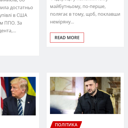
майбутньому, по-перше,
лила достатньо
полягає в тому, щоб, поклавши
упівлі в США
неміряну…
ем ППО. За
дента,…
READ MORE
ПОЛІТИКА