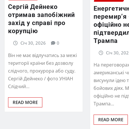
Сергій Дейнеко
Енергетич
отримав запобіжний
перемир’я 
захід у справі про
офіційно н
корупцію
підтверди
Трампа
Січ 30, 2026
0
Січ 30, 20
Він не має відлучатись за межі
території країни без дозволу
На переговорах
слідчого, прокурора або суду.
американські 
Сергій Дейнеко / фото УНІАН
висунули ідею т
Слідчий…
бойових діях. М
офіційно не пі
READ MORE
Трампа…
READ MORE