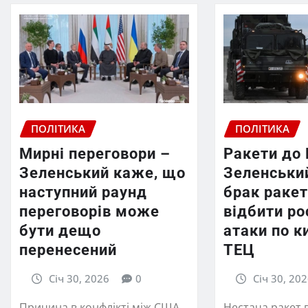
ПОЛІТИКА
ПОЛІТИКА
Мирні переговори –
Ракети до 
Зеленський каже, що
Зеленськи
наступний раунд
брак раке
переговорів може
відбити ро
бути дещо
атаки по к
перенесений
ТЕЦ
Січ 30, 2026
0
Січ 30, 20
Причина в конфлікті між США
Нестача ракет 