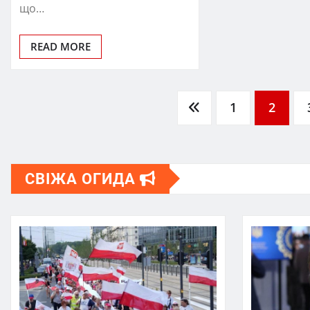
що…
READ MORE
Пагінація
1
2
записів
СВІЖА ОГИДА