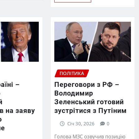
ПОЛІТИКА
аїні –
Переговори з РФ –
р
Володимир
й
Зеленський готовий
в на заяву
зустрітися з Путіним
о
Січ 30, 2026
0
не
Голова МЗС озвучив позицію