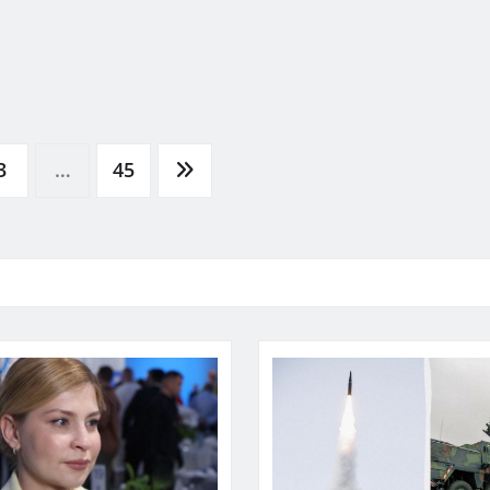
3
…
45