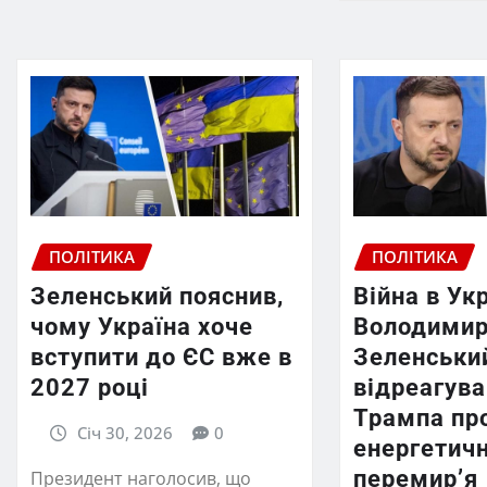
ПОЛІТИКА
ПОЛІТИКА
Зеленський пояснив,
Війна в Укр
чому Україна хоче
Володими
вступити до ЄС вже в
Зеленськи
2027 році
відреагува
Трампа пр
Січ 30, 2026
0
енергетич
перемир’я
Президент наголосив, що