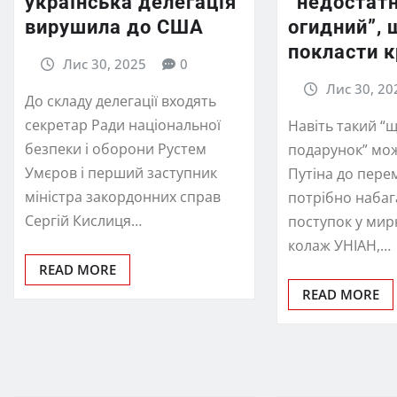
українська делегація
“недостат
вирушила до США
огидний”,
покласти к
Лис 30, 2025
0
Лис 30, 20
До складу делегації входять
секретар Ради національної
Навіть такий “
безпеки і оборони Рустем
подарунок” мож
Умєров і перший заступник
Путіна до перем
міністра закордонних справ
потрібно набаг
Сергій Кислиця…
поступок у мир
колаж УНІАН,…
READ MORE
READ MORE