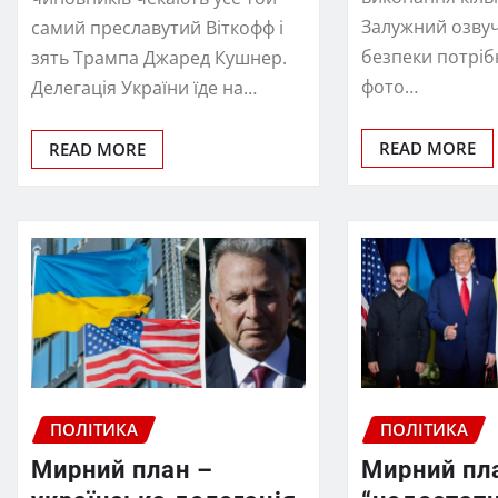
Залужний озвучи
самий преславутий Віткофф і
безпеки потрібн
зять Трампа Джаред Кушнер.
фото…
Делегація України їде на…
READ MORE
READ MORE
ПОЛІТИКА
ПОЛІТИКА
Мирний план –
Мирний пл