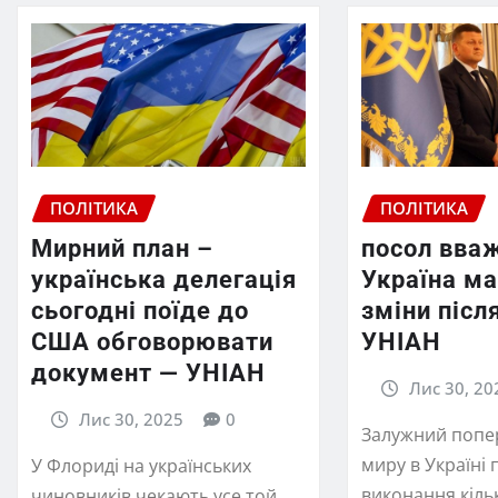
ПОЛІТИКА
ПОЛІТИКА
Мирний план –
посол вва
українська делегація
Україна ма
сьогодні поїде до
зміни післ
США обговорювати
УНІАН
документ — УНІАН
Лис 30, 20
Лис 30, 2025
0
Залужний попе
миру в Україні 
У Флориді на українських
виконання кіль
чиновників чекають усе той