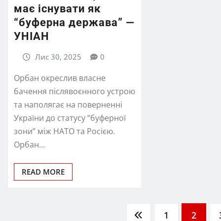
має існувати як
“буферна держава” —
УНІАН
Лис 30, 2025
0
Орбан окреслив власне
бачення післявоєнного устрою
та наполягає на поверненні
України до статусу “буферної
зони” між НАТО та Росією.
Орбан…
READ MORE
Пагінація
1
2