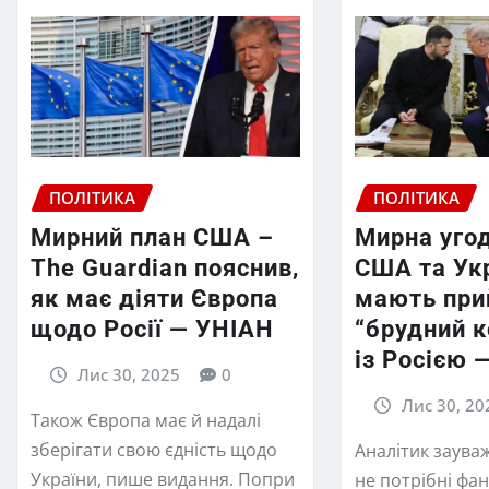
ПОЛІТИКА
ПОЛІТИКА
Мирний план США –
Мирна уго
The Guardian пояснив,
США та Ук
як має діяти Європа
мають при
щодо Росії — УНІАН
“брудний 
із Росією 
Лис 30, 2025
0
Лис 30, 20
Також Європа має й надалі
зберігати свою єдність щодо
Аналітик зауваж
України, пише видання. Попри
не потрібні фан