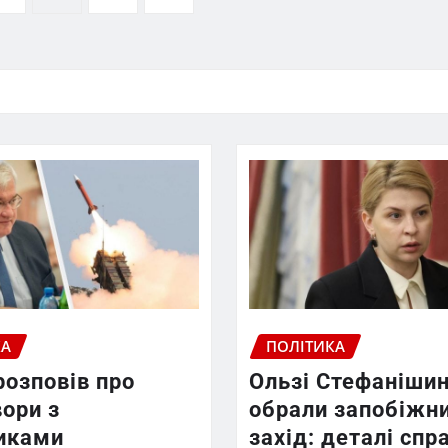
КА
ПОЛІТИКА
розповів про
Ользі Стефанішин
ори з
обрали запобіжн
иками
захід: деталі спр