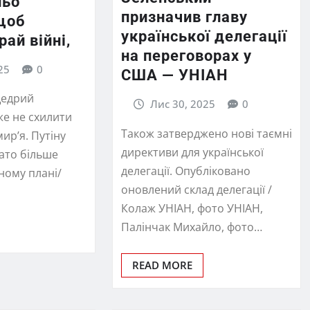
ньо
призначив главу
 щоб
української делегації
рай війні,
на переговорах у
25
0
США — УНІАН
щедрий
Лис 30, 2025
0
е не схилити
Також затверджено нові таємні
ир’я. Путіну
директиви для української
ато більше
делегації. Опубліковано
ному плані/
оновлений склад делегації /
Колаж УНІАН, фото УНІАН,
Палінчак Михайло, фото…
READ MORE