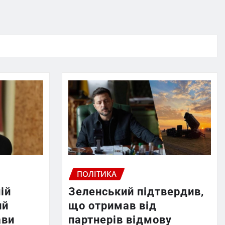
ПОЛІТИКА
ій
Зеленський підтвердив,
ий
що отримав від
ави
партнерів відмову