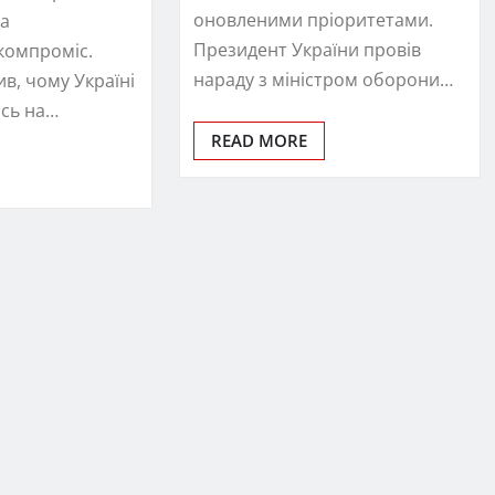
оновленими пріоритетами.
 а
Президент України провів
компроміс.
нараду з міністром оборони…
в, чому Україні
ись на…
READ MORE