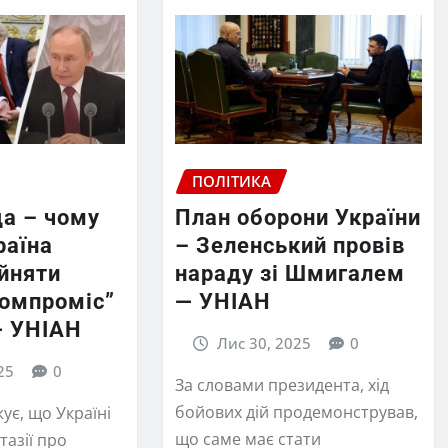
ПОЛІТИКА
да – чому
План оборони України
раїна
– Зеленський провів
йняти
нараду зі Шмигалем
компроміс”
— УНІАН
— УНІАН
Лис 30, 2025
0
25
0
За словами президента, хід
бойових дій продемонстрував,
ує, що Україні
що саме має стати
тазії про