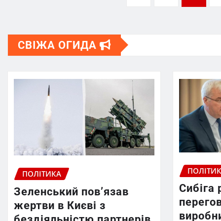
записів
СВІЖА ОГИДА
ПОЛІТИ
ПОЛІТИКА
Сибіга 
Зеленський пов’язав
перегов
жертви в Києві з
виробн
бездіяльністю партнерів