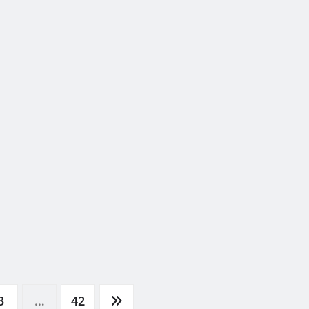
3
…
42