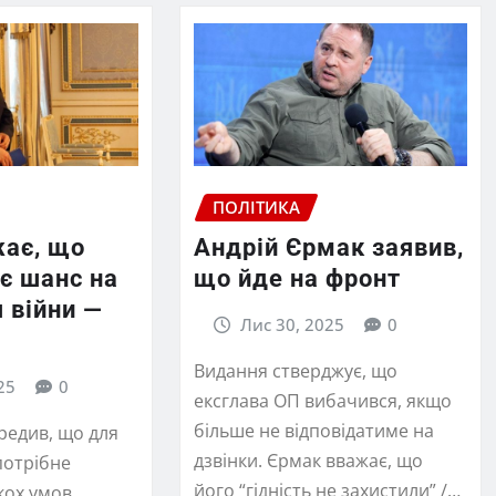
ПОЛІТИКА
жає, що
Андрій Єрмак заявив,
є шанс на
що йде на фронт
я війни —
Лис 30, 2025
0
Видання стверджує, що
25
0
ексглава ОП вибачився, якщо
більше не відповідатиме на
редив, що для
дзвінки. Єрмак вважає, що
потрібне
його “гідність не захистили” /…
кох умов.