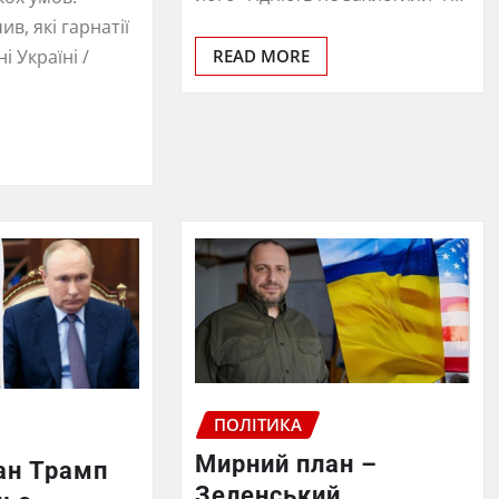
в, які гарнатії
і Україні /
READ MORE
ПОЛІТИКА
Мирний план –
ан Трамп
Зеленський