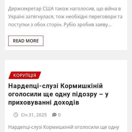
Держсекретар США також наголосив, що війна в
Україні затягнулася, тож необхідні переговори та
поступки з обох сторін. Рубіо зробив заяву…
READ MORE
КОРУПЦІЯ
Нардепці-слузі Кормишкіній
оголосили ще одну підозру – у
приховуванні доходів
Січ 31, 2025
0
Нардепці-слузі Кормишкіній оголосили ще одну