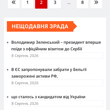
Пагінація
1
2
3
…
8
записів
НЕЩОДАВНЯ ЗРАДА
Володимир Зеленський – президент вперше
поїде з офіційним візитом до Сербії
8 Серпня, 2026
В ЄС запропонували забрати у Бельгії
заморожені активи РФ,
8 Серпня, 2026
що сталось з кандидатом від України
8 Серпня, 2026